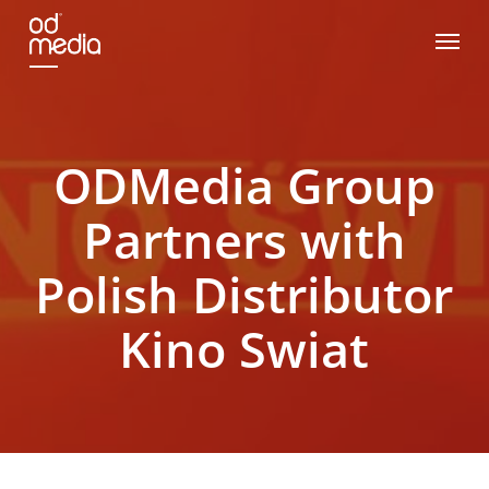
Skip
Menu
to
main
content
ODMedia Group
Partners with
Polish Distributor
Kino Swiat