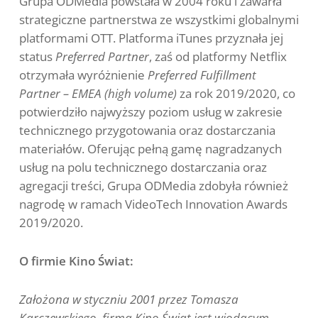
Grupa ODMedia powstała w 2004 roku i zawarła
strategiczne partnerstwa ze wszystkimi globalnymi
platformami OTT. Platforma iTunes przyznała jej
status
Preferred Partner
, zaś od platformy Netflix
otrzymała wyróżnienie
Preferred Fulfillment
Partner – EMEA (high volume)
za rok 2019/2020, co
potwierdziło najwyższy poziom usług w zakresie
technicznego przygotowania oraz dostarczania
materiałów. Oferując pełną gamę nagradzanych
usług na polu technicznego dostarczania oraz
agregacji treści, Grupa ODMedia zdobyła również
nagrodę w ramach VideoTech Innovation Awards
2019/2020.
O firmie Kino Świat:
Założona w styczniu 2001 przez Tomasza
Karczewskiego, firma Kino Świat jest wiodącym