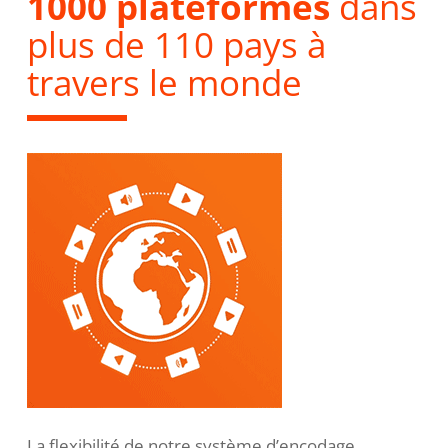
1000 plateformes
dans
plus de 110 pays à
travers le monde
La flexibilité de notre système d’encodage