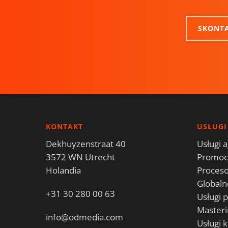
SKONTA
KONTAKT
USŁUGI
Dekhuyzenstraat 40
Usługi a
3572 WN Utrecht
Promocj
Holandia
Proces
Globaln
+31 30 280 00 63
Usługi 
Masteri
info@odmedia.com
Usługi 