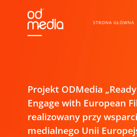
Skip
to
main
STRONA GŁÓWNA
content
Projekt ODMedia „Ready 
Engage with European Fi
realizowany przy wspar
medialnego Unii Europejs