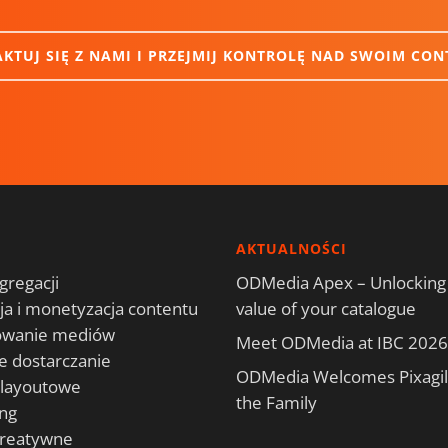
KTUJ SIĘ Z NAMI I PRZEJMIJ KONTROLĘ NAD SWOIM CO
AKTUALNOŚCI
gregacji
ODMedia Apex – Unlocking
a i monetyzacja contentu
value of your catalogue
owanie mediów
Meet ODMedia at IBC 2026
e dostarczanie
ODMedia Welcomes Pixagili
playoutowe
the Family
ng
kreatywne