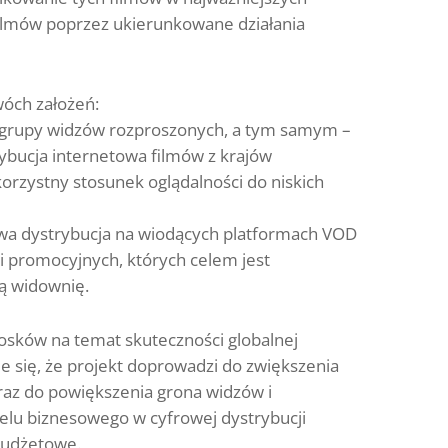
filmów poprzez ukierunkowane działania
wóch założeń:
ej grupy widzów rozproszonych, a tym samym –
rybucja internetowa filmów z krajów
orzystny stosunek oglądalności do niskich
rowa dystrybucja na wiodących platformach VOD
 promocyjnych, których celem jest
wą widownię.
osków na temat skuteczności globalnej
je się, że projekt doprowadzi do zwiększenia
raz do powiększenia grona widzów i
u biznesowego w cyfrowej dystrybucji
obudżetowe.