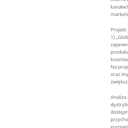
kanałac
marketi
Projekt
1) „Glo
zapewni
produku
kosztów
Na proj
oraz im
zwiększ
Analiza
dystryb
dostępn
przycho
europej