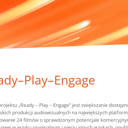
ady–Play–Engage
rojektu „Ready – Play – Engage” jest zwiększanie dostępn
skich produkcji audiowizualnych na największych platform
owanie 24 filmów o sprawdzonym potencjale komercyjnym
towej w języku oryginalnym i pięciu innych językach, opub