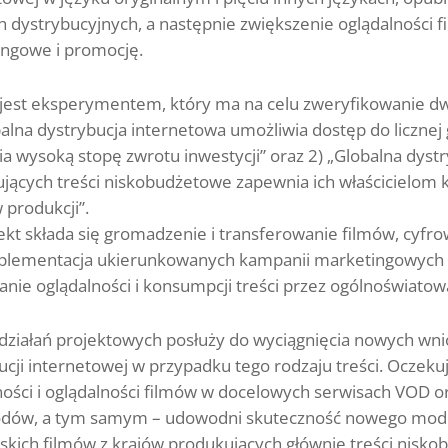
h dystrybucyjnych, a następnie zwiększenie oglądalności 
ngowe i promocję.
 jest eksperymentem, który ma na celu zweryfikowanie d
balna dystrybucja internetowa umożliwia dostęp do liczn
a wysoką stopę zwrotu inwestycji” oraz 2) „Globalna dyst
jących treści niskobudżetowe zapewnia ich właścicielom k
 produkcji”.
ekt składa się gromadzenie i transferowanie filmów, cyf
plementacja ukierunkowanych kampanii marketingowych i
anie oglądalności i konsumpcji treści przez ogólnoświato
 działań projektowych posłuży do wyciągnięcia nowych wni
ucji internetowej w przypadku tego rodzaju treści. Oczeku
ości i oglądalności filmów w docelowych serwisach VOD o
dów, a tym samym – udowodni skuteczność nowego model
skich filmów z krajów produkujących głównie treści nisk