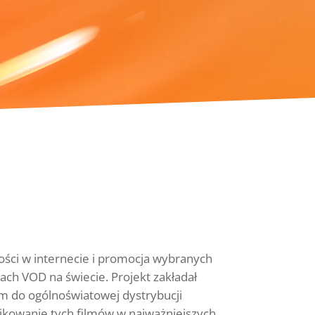
ości w internecie i promocja wybranych
ach VOD na świecie. Projekt zakładał
 do ogólnoświatowej dystrybucji
likowanie tych filmów w najważniejszych