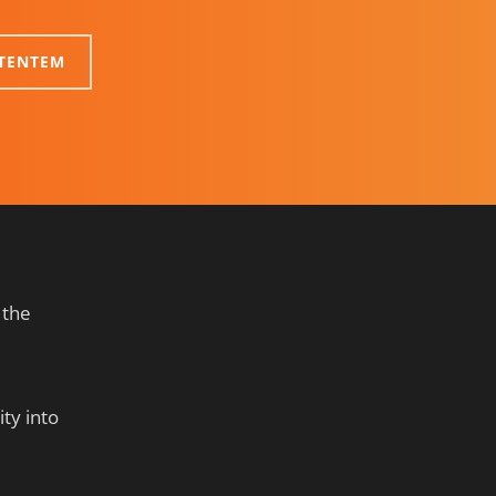
NTENTEM
 the
ty into