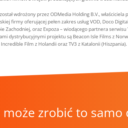
 został wdrożony przez ODMedia Holding B.V., właściciela
skiej firmy oferującej pełen zakres usług VOD, Doco Digit
ie Zachodniej, oraz Expoza – wiodącego partnera serwisu
ami dystrybucyjnymi projektu są Beacon Isle Films z Norweg
 Incredible Film z Holandii oraz TV3 z Katalonii (Hiszpania).
może zrobić to samo d