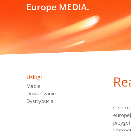
Europe MEDIA.
Re
Usługi
Media
Dostarczanie
Dystrybucja
Celem p
europej
przygot
interne