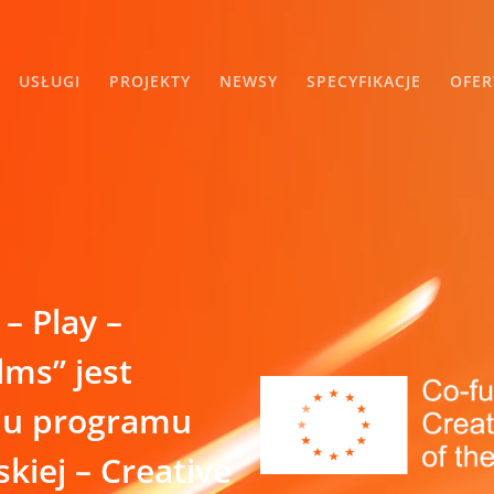
USŁUGI
PROJEKTY
NEWSY
SPECYFIKACJE
OFER
– Play –
lms” jest
ciu programu
kiej – Creative