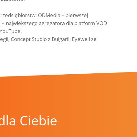
 przedsiębiorstw: ODMedia – pierwszej
al – największego agregatora dla platform VOD
 YouTube.
ii, Concept Studio z Bułgarii, Eyewell ze
la Ciebie