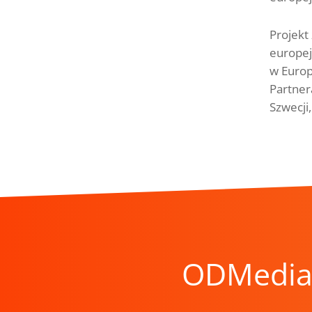
Projekt
europej
w Europ
Partner
Szwecji,
ODMedia 