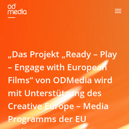
Skip
Menu
to
main
content
„Das Projekt „Ready – Play
– Engage with European
Films“ von ODMedia wird
mit Unterstützung des
Creative Europe – Media
Programms der EU