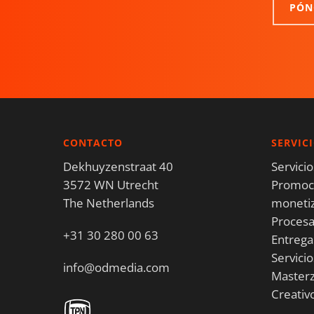
PÓN
CONTACTO
SERVIC
Dekhuyzenstraat 40
Servici
3572 WN Utrecht
Promoci
The Netherlands
moneti
Proces
+31 30 280 00 63
Entrega
Servici
info@odmedia.com
Masterz
Creativ