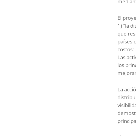
mediant
El proy
1) “la 
que resu
países 
costos”.
Las acti
los pri
mejorar 
La acci
distrib
visibili
demostr
princip