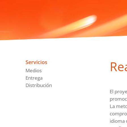
Re
Servicios
Medios
Entrega
Distribución
El proy
promoci
La meto
comprob
idioma o