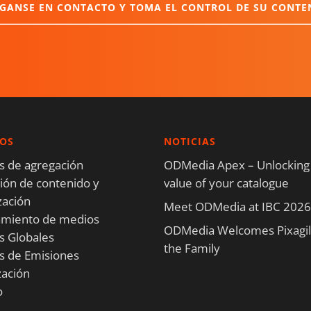
GANSE EN CONTACTO Y TOMA EL CONTROL DE SU CONTE
IOS
NOTICIAS
os de agregación
ODMedia Apex – Unlocking
ón de contenido y
value of your catalogue
zación
Meet ODMedia at IBC 2026
amiento de medios
ODMedia Welcomes Pixagili
s Globales
the Family
os de Emisiones
ación
o