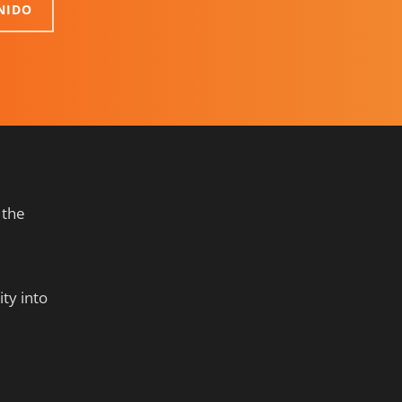
NIDO
 the
ty into