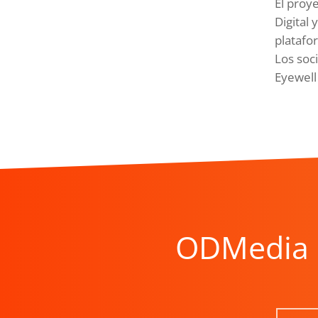
El proy
Digital
platafo
Los soc
Eyewell 
ODMedia 