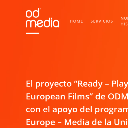
Skip
to
main
NU
HOME
SERVICIOS
HI
content
El proyecto “Ready – Pla
European Films” de ODMe
con el apoyo del progra
Europe – Media de la Un