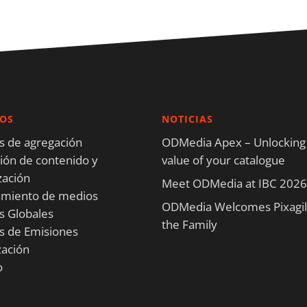
IOS
NOTICIAS
os de agregación
ODMedia Apex – Unlocking
ón de contenido y
value of your catalogue
zación
Meet ODMedia at IBC 2026
amiento de medios
ODMedia Welcomes Pixagili
s Globales
the Family
os de Emisiones
ación
o