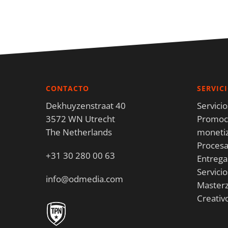
CONTACTO
SERVIC
Dekhuyzenstraat 40
Servici
3572 WN Utrecht
Promoci
The Netherlands
moneti
Proces
+31 30 280 00 63
Entrega
Servici
info@odmedia.com
Masterz
Creativ