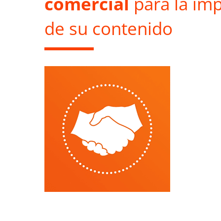
comercial
para la im
de su contenido