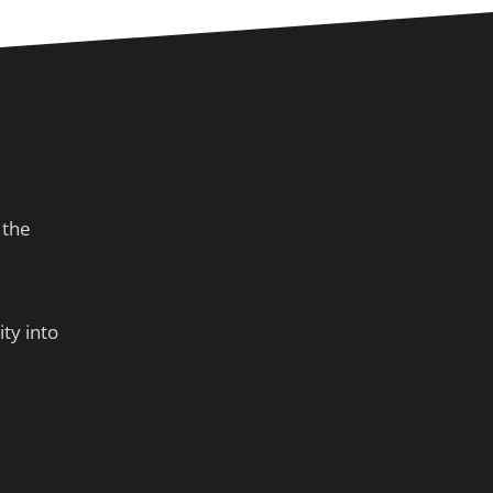
 the
ty into