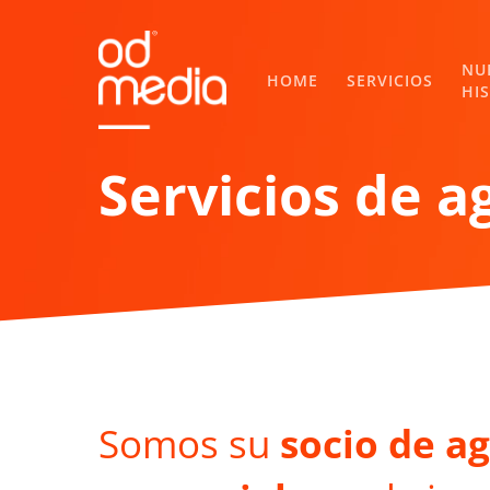
Skip
to
main
NU
HOME
SERVICIOS
HI
content
Servicios de a
Somos su
socio de a