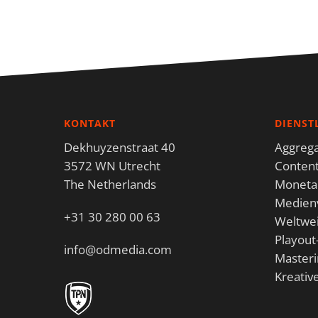
KONTAKT
DIENST
Dekhuyzenstraat 40
Aggrega
3572 WN Utrecht
Content
The Netherlands
Monetar
Medien
+31 30 280 00 63
Weltwei
Playout
info@odmedia.com
Masteri
Kreativ