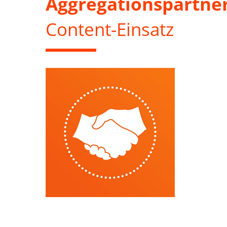
Aggregationspartne
Content-Einsatz