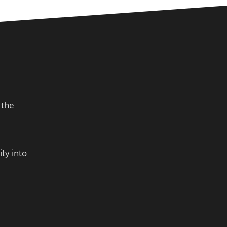
 the
ty into