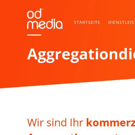
Skip
to
main
STARTSEITE
DIENSTLEI
content
Aggregationdi
Wir sind Ihr
kommerzi