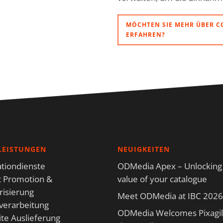
MÖCHTEN SIE MEHR ÜBER 
ERFAHREN?
LEISTUNGEN
NEUIGKEITEN
tiondienste
ODMedia Apex – Unlocking
 Promotion &
value of your catalogue
isierung
Meet ODMedia at IBC 2026
verarbeitung
ODMedia Welcomes Pixagili
te Auslieferung