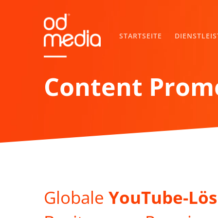
Skip
to
main
STARTSEITE
DIENSTLEI
content
Content Prom
Globale
YouTube-Lö