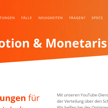
STUNGEN
FÄLLE
NEUIGKEITEN
FRAGEN?
SPECS
otion & Monetaris
sungen
für
Mit unseren YouTube-Dienst
der Verteilung über den Sch
Wir helfen bei der Optimie