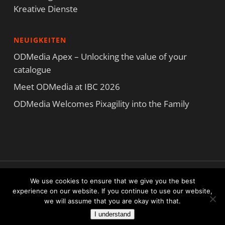
Kreative Dienste
NEUIGKEITEN
ODMedia Apex – Unlocking the value of your
catalogue
Meet ODMedia at IBC 2026
ODMedia Welcomes Pixagility into the Family
Copyright ODMedia Alle Rechte vorbehalten © 2021
We use cookies to ensure that we give you the best
Nutzungsbedingungen
|
Datenschutzerklärung
|
Cookie-Erklärung
experience on our website. If you continue to use our website,
we will assume that you are okay with that.
facebook
linkedin
I understand