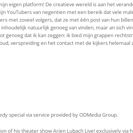
 mijn eigen platform! De creatieve wereld is aan het vera
 zijn YouTubers van negentien met een bereik dat vele mal
ers met zoveel volgers, dat ze met één post van hun bil
e inhoudelijk natuurlijk genoeg van vinden, maar an sich vi
oot genoeg dat ik kan zeggen: ik bied mijn grappen rechts
houd, verspreiding en het contact met de kijkers helemaal 
dy special via service provided by ODMedia Group.
on of his theater show Arjen Lubach Live! exclusively via 