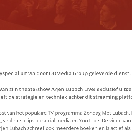
special uit via door ODMedia Group geleverde dienst.
van zijn theatershow Arjen Lubach Live! exclusief uitge
ft de strategie en techniek achter dit streaming plat
host van het populaire TV-programma Zondag Met Lubach. 
g viral met clips op social media en YouTube. De video van
rjen Lubach schreef ook meerdere boeken en is actief al