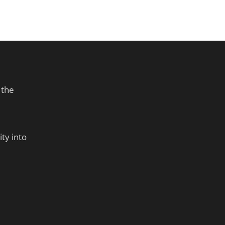
 the
ty into