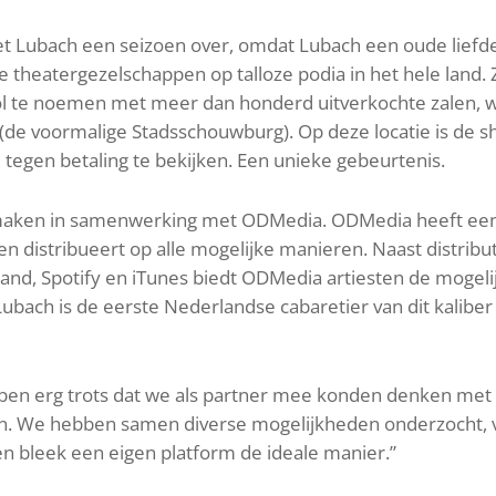
t Lubach een seizoen over, omdat Lubach een oude liefde 
e theatergezelschappen op talloze podia in het hele land. Z
svol te noemen met meer dan honderd uitverkochte zalen
(de voormalige Stadsschouwburg). Op deze locatie is de
l
tegen betaling te bekijken. Een unieke gebeurtenis.
maken in samenwerking met ODMedia. ODMedia heeft een 
en distribueert op alle mogelijke manieren. Naast distribu
oland, Spotify en iTunes biedt ODMedia artiesten de moge
ubach is de eerste Nederlandse cabaretier van dit kaliber
ben erg trots dat we als partner mee konden denken met 
en. We hebben samen diverse mogelijkheden onderzocht, va
en bleek een eigen platform de ideale manier.”