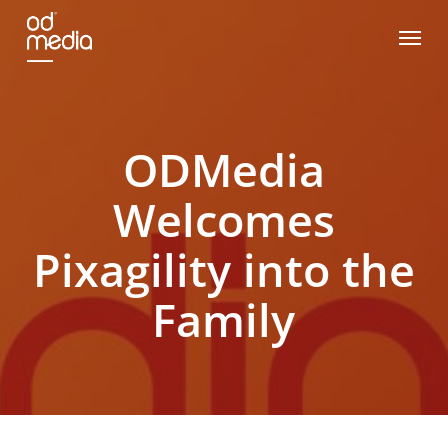
Skip
Menu
to
main
content
ODMedia
Welcomes
Pixagility into the
Family