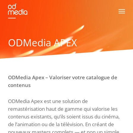
Skip
Menu
to
main
content
ODMedia APEX
ODMedia Apex – Valoriser votre catalogue de
contenus
ODMedia Apex est une solution de
remastérisation haut de gamme qui valorise les
contenus existants, qu’ils soient issus du cinéma,
de l’animation ou de la télévision. En créant de
nouveaux masters complets — et non un simple